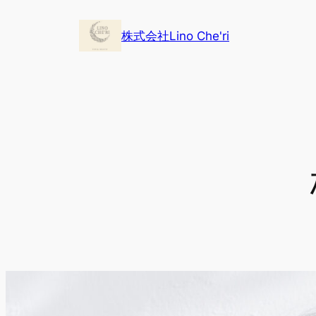
内
容
株式会社Lino Che'ri
を
ス
キ
ッ
プ